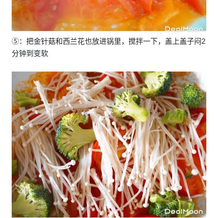
⑤：把金针菇和西兰花也放进锅里，搅拌一下，盖上盖子闷2
分钟到变软