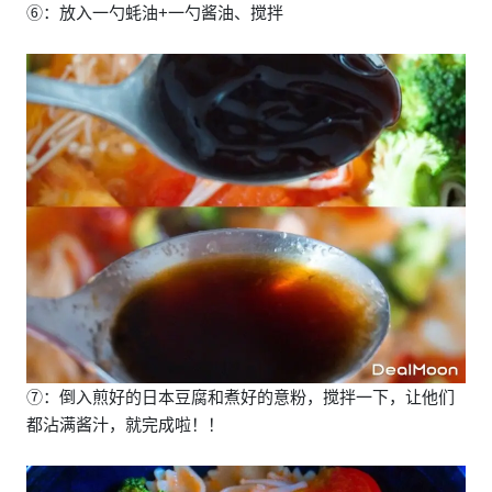
⑥：放入一勺蚝油+一勺酱油、搅拌
⑦：倒入煎好的日本豆腐和煮好的意粉，搅拌一下，让他们
都沾满酱汁，就完成啦！！