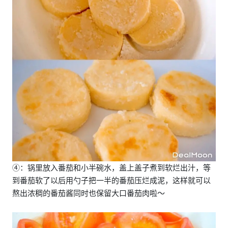
④：锅里放入番茄和小半碗水，盖上盖子煮到软烂出汁，等
到番茄软了以后用勺子把一半的番茄压烂成泥，这样就可以
熬出浓稠的番茄酱同时也保留大口番茄肉啦～