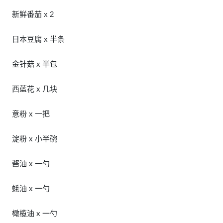
新鲜番茄 x 2
日本豆腐 x 半条
金针菇 x 半包
西蓝花 x 几块
意粉 x 一把
淀粉 x 小半碗
酱油 x 一勺
蚝油 x 一勺
橄榄油 x 一勺