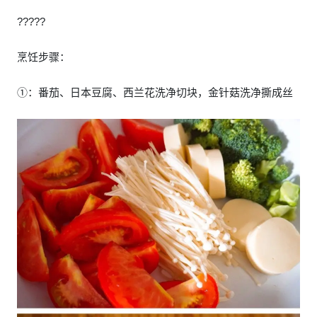
?????
烹饪步骤：
①：番茄、日本豆腐、西兰花洗净切块，金针菇洗净撕成丝