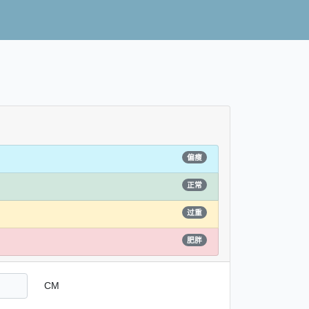
。
偏瘦
正常
过重
肥胖
CM