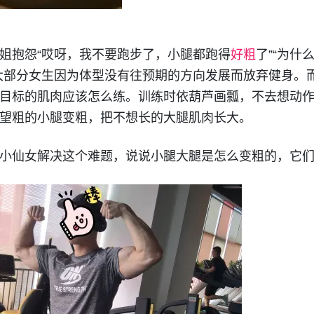
姐抱怨“哎呀，我不要跑步了，小腿都跑得
好粗
了”“为什
大部分女生因为体型没有往预期的方向发展而放弃健身。
目标的肌肉应该怎么练。训练时依葫芦画瓢，不去想动
望粗的小腿变粗，把不想长的大腿肌肉长大。
小仙女解决这个难题，说说小腿大腿是怎么变粗的，它