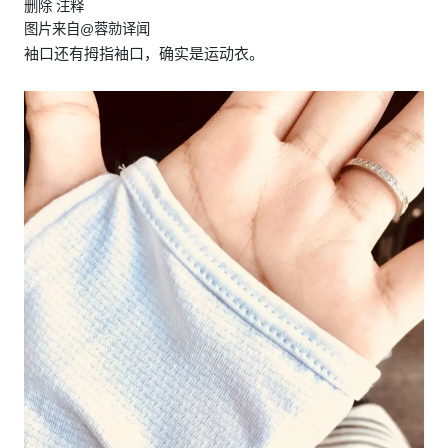
删除 注释
图片来自@蓉勍译闻
袖口还有拇指袖口，确实是运动衣。