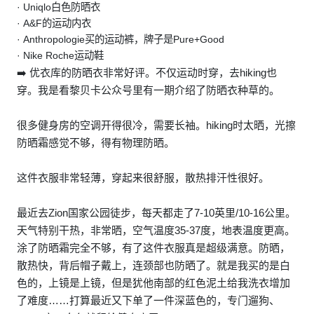
· Uniqlo白色防晒衣
· A&F的运动内衣
· Anthropologie买的运动裤，牌子是Pure+Good
· Nike Roche运动鞋
➡️ 优衣库的防晒衣非常好评。不仅运动时穿，去hiking也
穿。我是看黎贝卡公众号里有一期介绍了防晒衣种草的。
很多健身房的空调开得很冷，需要长袖。hiking时太晒，光擦
防晒霜感觉不够，得有物理防晒。
这件衣服非常轻薄，穿起来很舒服，散热排汗性很好。
最近去Zion国家公园徒步，每天都走了7-10英里/10-16公里。
天气特别干热，非常晒，空气温度35-37度，地表温度更高。
涂了防晒霜完全不够，有了这件衣服真是超级满意。防晒，
散热快，背后帽子戴上，连颈部也防晒了。就是我买的是白
色的，上镜是上镜，但是犹他南部的红色泥土给我洗衣增加
了难度……打算最近又下单了一件深蓝色的，专门遛狗、