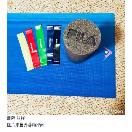
删除 注释
图片来自@蓉勍译闻