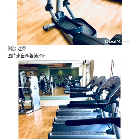
删除 注释
图片来自@蓉勍译闻