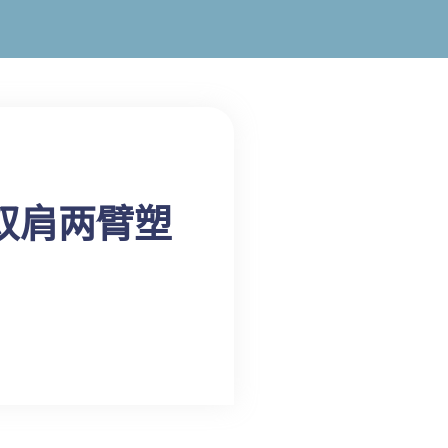
双肩两臂塑