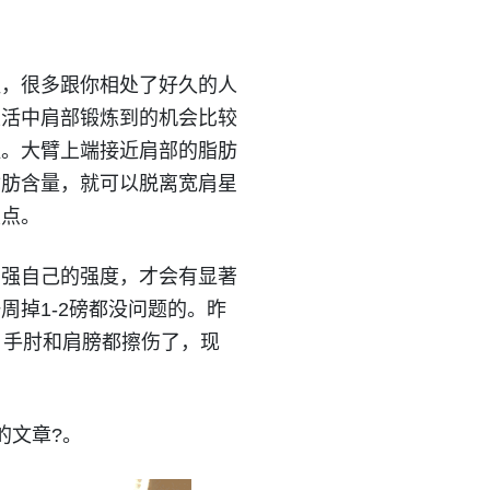
粗，很多跟你相处了好久的人
生活中肩部锻炼到的机会比较
啦。大臂上端接近肩部的脂肪
脂肪含量，就可以脱离宽肩星
重点。
加强自己的强度，才会有显著
掉1-2磅都没问题的。昨
、手肘和肩膀都擦伤了，现
的文章?。