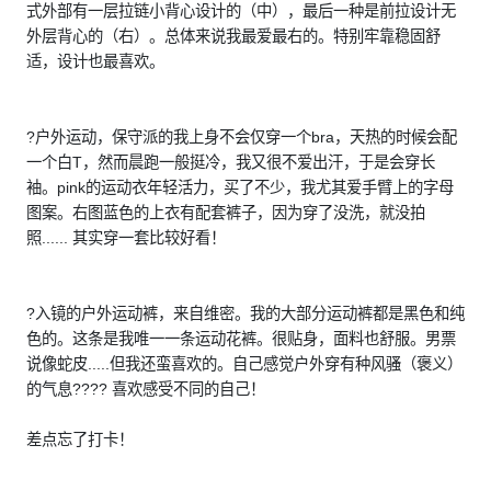
式外部有一层拉链小背心设计的（中），最后一种是前拉设计无
外层背心的（右）。总体来说我最爱最右的。特别牢靠稳固舒
适，设计也最喜欢。
?户外运动，保守派的我上身不会仅穿一个bra，天热的时候会配
一个白T，然而晨跑一般挺冷，我又很不爱出汗，于是会穿长
袖。pink的运动衣年轻活力，买了不少，我尤其爱手臂上的字母
图案。右图蓝色的上衣有配套裤子，因为穿了没洗，就没拍
照...... 其实穿一套比较好看！
?入镜的户外运动裤，来自维密。我的大部分运动裤都是黑色和纯
色的。这条是我唯一一条运动花裤。很贴身，面料也舒服。男票
说像蛇皮.....但我还蛮喜欢的。自己感觉户外穿有种风骚（褒义）
的气息???? 喜欢感受不同的自己！
差点忘了打卡！