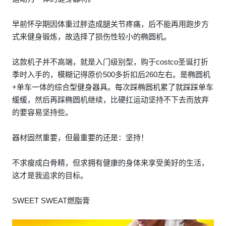
早前怀孕期因体重过胖造成腿关节疼痛，后不能再用跑步方
式来健身锻炼，故选择了损伤性较小的椭圆机。
这款机子并不高端，就是入门级别型，购于costco圣诞打折
季时入手的，模糊记得原价500多折扣后260左右。是椭圆机
+单车一体的综合型健身器具。每次踩椭圆机累了就踩踩单车
缓缓，然后再踩椭圆机继续，比硬扛运动坚持不下去而放弃
的要容易坚持些。
器材固然重要，但最重要的还是：坚持！
不求瘦成白骨精，但求拥有健康的身体来享受美好的生活，
这才是我追求的目标。
SWEET SWEAT燃脂膏