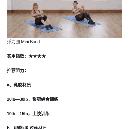
弹力圈 Mini Band
实用指数：★★★★
推荐阻力：
a、乳胶材质
20lb—30lb，臀腿综合训练
10lb—15lb，上肢训练
b、织物+乳胶丝材质