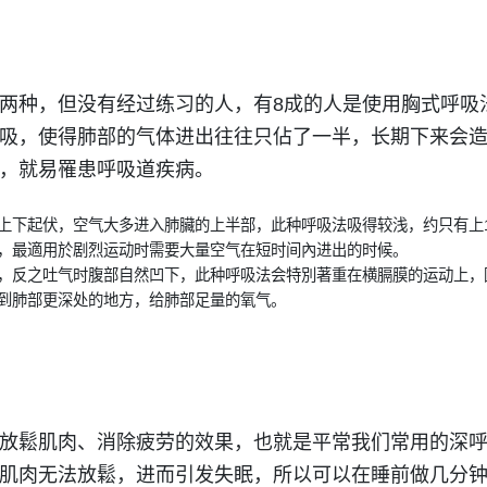
两种，但没有经过练习的人，有8成的人是使用胸式呼吸
吸，使得肺部的气体进出往往只佔了一半，长期下来会
，就易罹患呼吸道疾病。
上下起伏，空气大多进入肺臟的上半部，此种呼吸法吸得较浅，约只有上1
，最適用於剧烈运动时需要大量空气在短时间內进出的时候。
，反之吐气时腹部自然凹下，此种呼吸法会特別著重在横膈膜的运动上，
到肺部更深处的地方，给肺部足量的氧气。
放鬆肌肉、消除疲劳的效果，也就是平常我们常用的深
肌肉无法放鬆，进而引发失眠，所以可以在睡前做几分