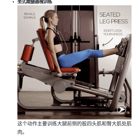
坐式蹬腿器械训练
这个动作主要训练大腿前侧的股四头肌和臀大肌处肌
肉。