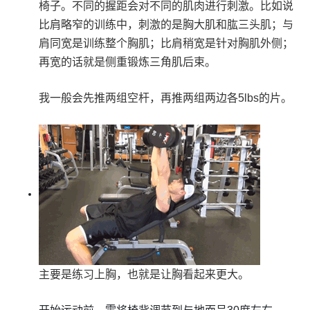
椅子。不同的握距会对不同的肌肉进行刺激。比如说
比肩略窄的训练中，刺激的是胸大肌和肱三头肌；与
肩同宽是训练整个胸肌；比肩稍宽是针对胸肌外侧；
再宽的话就是侧重锻炼三角肌后束。
我一般会先推两组空杆，再推两组两边各5lbs的片。
主要是练习上胸，也就是让胸看起来更大。