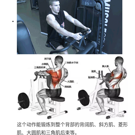
这个动作能锻炼到整个背部的背阔肌、斜方肌、菱形
肌、
大圆肌和三角肌后束等。