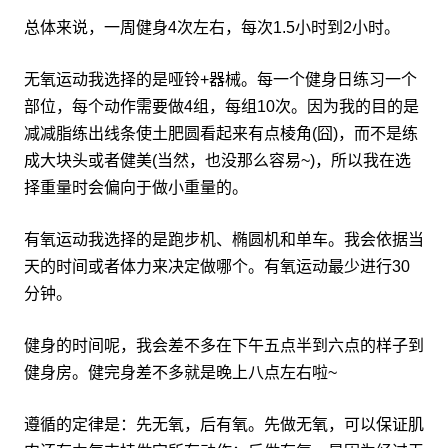
总体来说，一周健身4次左右，每次1.5小时到2小时。
无氧运动我选择的是哑铃+器械。每一个健身日练习一个
部位，每个动作需要做4组，每组10次。因为我的目的是
减减脂练出线条使土肥圆看起来有点棱角(囧)，而不是练
成大块头或者健美(当然，也没那么容易~)，所以我在选
择重量时会偏向于做小重量的。
有氧运动我选择的是跑步机、椭圆机和单车。我会依据当
天的时间或者体力来决定做哪个。有氧运动最少进行30
分钟。
健身的时间呢，我会差不多在下午五点半到六点的样子到
健身房。健完身差不多就是晚上八点左右啦~
遵循的定律是：先无氧，后有氧。先做无氧，可以保证肌