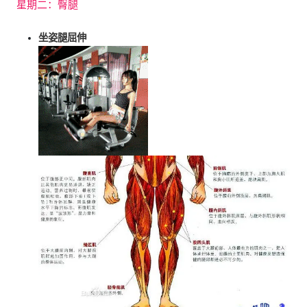
星期二：臀腿
坐姿腿屈伸