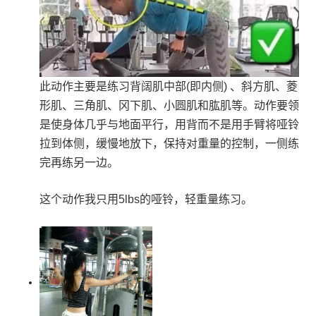
此动作主要是练习背阔肌中部(即内侧) 、斜方肌、菱
形肌、三角肌、冈下肌、小圆肌和肱肌等。
动作要领
是使身体几乎与地面平行，用背而不是用手臂将哑铃
拉到体侧，缓慢地放下，保持对重量的控制，一侧练
完再练另一边。
这个动作我只用5lbs的哑铃，轻重量练习。