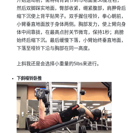
开始运动前，需将椅背调节到与地面呈30度左右，
然后双脚踩实地面，臀部收紧，绷紧腹部，肩胛骨后
缩下沉使上背平贴凳子。双手握住哑铃，拳心朝前，
小臂垂直地面放于身体两侧。胸部发力，使上臂向身
体中间靠拢，在最高点肘关节微弯，保持1秒；肩膀
始终后缩下沉。最后缓慢下落，小臂始终垂直地面，
下落至哑铃下沿与胸部在同一高度。
上斜我还是会选择小重量的5lbs来进行。
下斜哑铃卧推