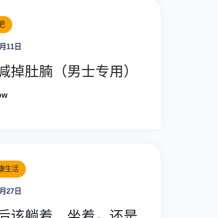
肥
8月11日
减掉肚腩（男士专用）
ow
康生活
4月27日
后该躺着、坐着，还是