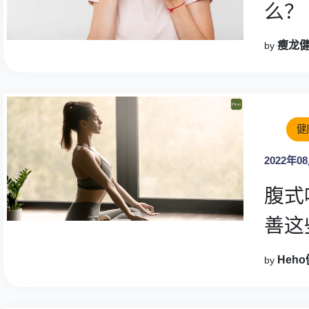
么？
瘦龙
by
健
2022年0
腹式
善这些问题 
好處
Heh
by