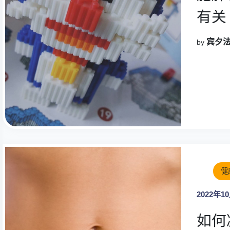
有关
宾夕法
by
健
2022年1
如何