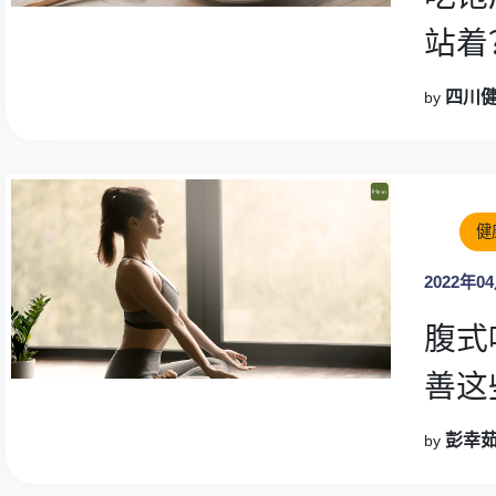
站着
四川
by
健
2022年0
腹式
善这
彭幸
by