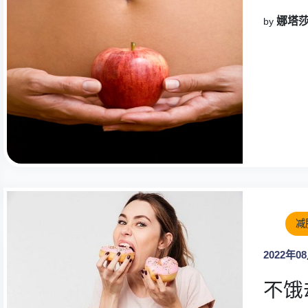
娜塔莎
by
减
2022年0
不饿