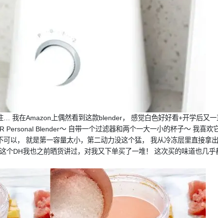
我在Amazon上偶然看到这款blender， 感觉白色好好看+开学后又一直
R Personal Blender～ 自带一个过滤器和两个一大一小的杯子～ 我
以， 就是第一容量太小，第二动力没这个猛， 我从冷冻层里直接拿出来Dail
啦！ 这个DH我也之前晒货讲过，对我又下单买了一堆！ 这次买的味道也几