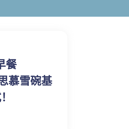
早餐
owl思慕雪碗基
式！