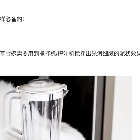
样必备的：
慕雪碗需要用到搅拌机/榨汁机搅拌出光滑细腻的泥状效