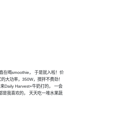
在喝smoothie， 于是就入啦！价
喜欢它的大功率，350W，搅拌不费劲！
y Harvest+牛奶打的， 一会
乎都是我喜欢的， 天天吃一堆水果蔬