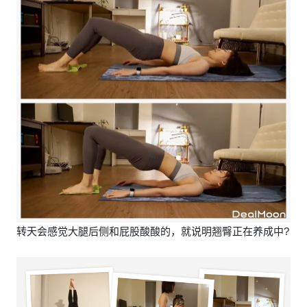
转天会感觉大腿后侧和屁股酸酸的，就说明翘臀正在养成中?