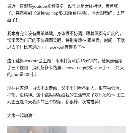
最近一直跟着youtube视频健身，动作总是大体相似，有点腻
了。突然看到了这种hip hop形式的HIIT视频，今天跟着练，太有
趣了！
我本身完全没有舞蹈基础，身体很不协调，跟着做挺有难度的，
常常因为自己的不协调而笑翻，特别有趣～ 跟着做，时间一下就
过去了！比普通的HIIT workout有趣多了～
这个跳舞workout会上瘾！本来打算就练15分钟的，结果连着跟
了三个视频！消耗超多卡路里，move ring轻松close了～ （每天
的goal是400卡）
现在在家蹲，白天不太走动，又不出门看不到人，很容易低沉，
抑郁，没精神。这个跳舞视频给我的生活带来了欢乐哈哈～ 图三
到图五是今天我练的三个视频，都很棒，灰常推荐！
大家一起加油！