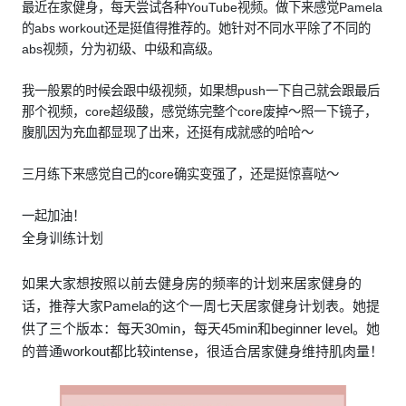
最近在家健身，每天尝试各种YouTube视频。做下来感觉Pamela
的abs workout还是挺值得推荐的。她针对不同水平除了不同的
abs视频，分为初级、中级和高级。
我一般累的时候会跟中级视频，如果想push一下自己就会跟最后
那个视频，core超级酸，感觉练完整个core废掉～照一下镜子，
腹肌因为充血都显现了出来，还挺有成就感的哈哈～
三月练下来感觉自己的core确实变强了，还是挺惊喜哒～
一起加油！
全身训练计划
如果大家想按照以前去健身房的频率的计划来居家健身的
话，推荐大家Pamela的这个一周七天居家健身计划表。她提
供了三个版本：每天30min，每天45min和beginner level。她
的普通workout都比较intense，很适合居家健身维持肌肉量！