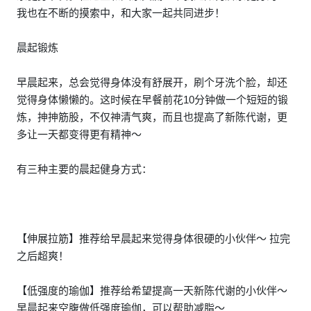
我也在不断的摸索中，和大家一起共同进步！
晨起锻炼
早晨起来，总会觉得身体没有舒展开，刷个牙洗个脸，却还
觉得身体懒懒的。这时候在早餐前花10分钟做一个短短的锻
炼，抻抻筋股，不仅神清气爽，而且也提高了新陈代谢，更
多让一天都变得更有精神～
有三种主要的晨起健身方式：
【伸展拉筋】推荐给早晨起来觉得身体很硬的小伙伴～ 拉完
之后超爽！
【低强度的瑜伽】推荐给希望提高一天新陈代谢的小伙伴～
早晨起来空腹做低强度瑜伽，可以帮助减脂～