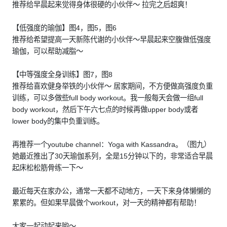
推荐给早晨起来觉得身体很硬的小伙伴～ 拉完之后超爽！
【低强度的瑜伽】图4，图5，图6
推荐给希望提高一天新陈代谢的小伙伴～早晨起来空腹做低强度
瑜伽，可以帮助减脂～
【中等强度全身训练】图7，图8
推荐给喜欢健身举铁的小伙伴～ 居家期间，不方便做高强度负重
训练，可以多做些full body workout。我一般每天会做一组full
body workout，然后下午六七点的时候再做upper body或者
lower body的集中负重训练。
再推荐一个youtube channel：Yoga with Kassandra。（图九）
她最近推出了30天瑜伽系列，全是15分钟以下的，非常适合早晨
起床松松筋骨练一下～
最近每天在家办公，通常一天都不动地方，一天下来身体懒懒的
累累的。但如果早晨做个workout，对一天的精神都有帮助！
大家一起动起来哟～