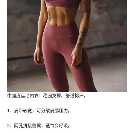
中强度运动内衣：稳固支撑、舒适排汗。
1、肩带较宽，可分散肩部压力。
2、网孔拼接侧翼，透气会呼吸。