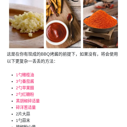
这是在你有现成的BBQ烤酱的前提下，如果没有，将会使用
以下更复杂一丢丢的方法：
1勺橄榄油
3勺番茄酱
2勺苹果醋
2勺红糖粉
黑胡椒碎适量
碎洋葱适量
2片大蒜
1勺蒜末