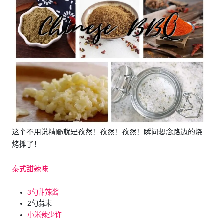
这个不用说精髓就是孜然！孜然！孜然！瞬间想念路边的烧
烤摊了！
泰式甜辣味
3勺甜辣酱
2勺蒜末
小米辣少许