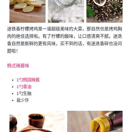
迷铁香柠檬烤鸡是一道超级美味的大菜，那自然也是烤鸡胸
肉的绝佳选择啦。有了柠檬的酸味，让口感清爽不腻。迷迭
香自然是新鲜的更有风味，买不到的话，有迷迭香碎也没问
题啦！
韩式辣酱味
1勺韩国辣酱
1勺香油
1勺生抽
盐少许