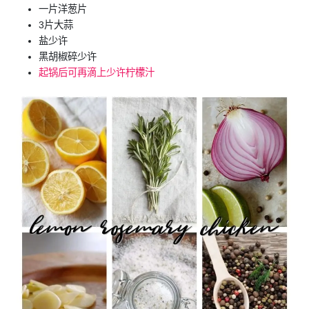
一片洋葱片
3片大蒜
盐少许
黑胡椒碎少许
起锅后可再滴上少许柠檬汁