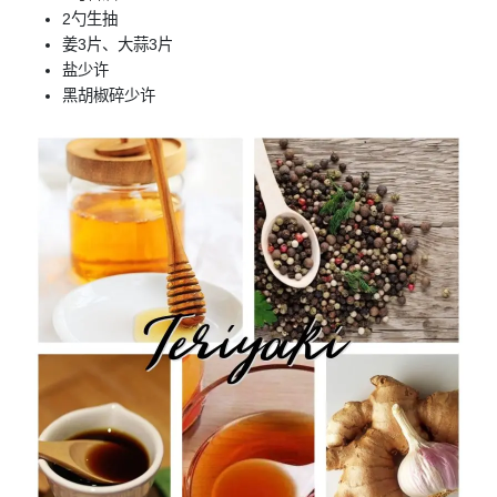
2勺生抽
姜3片、大蒜3片
盐少许
黑胡椒碎少许