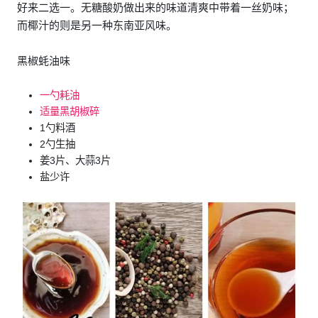
好来二选一。无糖酸奶做出来的味道清爽中带着一丝奶味；
而椰汁的则是另一种东南亚风味。
黑椒蚝油味
一勺耗油
适量黑胡椒碎
1勺料酒
2勺生抽
姜3片、大蒜3片
盐少许