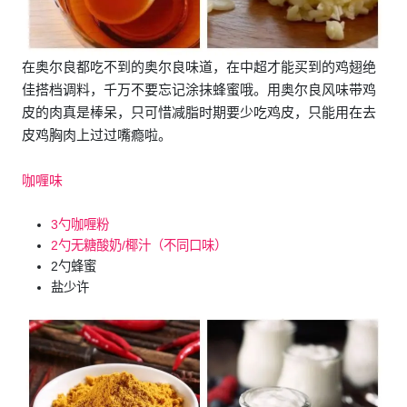
在奥尔良都吃不到的奥尔良味道，在中超才能买到的鸡翅绝
佳搭档调料，千万不要忘记涂抹蜂蜜哦。用奥尔良风味带鸡
皮的肉真是棒呆，只可惜减脂时期要少吃鸡皮，只能用在去
皮鸡胸肉上过过嘴瘾啦。
咖喱味
3勺咖喱粉
2勺无糖酸奶/椰汁（不同口味）
2勺蜂蜜
盐少许