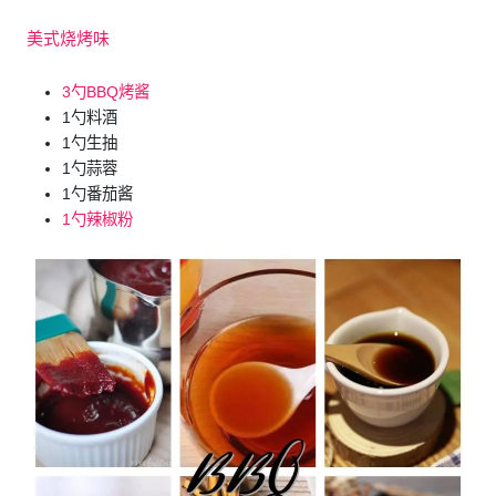
美式烧烤味
3勺BBQ烤酱
1勺料酒
1勺生抽
1勺蒜蓉
1勺番茄酱
1勺辣椒粉