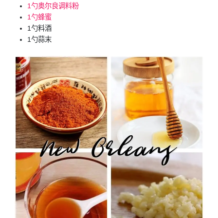
1勺奥尔良调料粉
1勺蜂蜜
1勺料酒
1勺蒜末