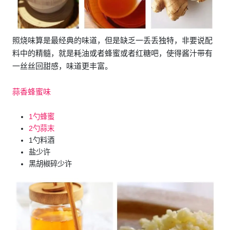
照烧味算是最经典的味道，但是缺乏一丢丢独特，非要说配
料中的精髓，就是耗油或者蜂蜜或者红糖吧，使得酱汁带有
一丝丝回甜感，味道更丰富。
蒜香蜂蜜味
1勺蜂蜜
2勺蒜末
1勺料酒
盐少许
黑胡椒碎少许