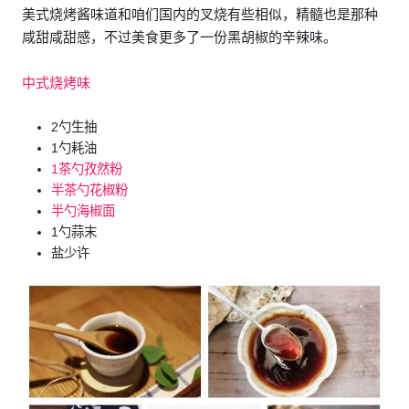
美式烧烤酱味道和咱们国内的叉烧有些相似，精髓也是那种
咸甜咸甜感，不过美食更多了一份黑胡椒的辛辣味。
中式烧烤味
2勺生抽
1勺耗油
1茶勺孜然粉
半茶勺花椒粉
半勺海椒面
1勺蒜末
盐少许