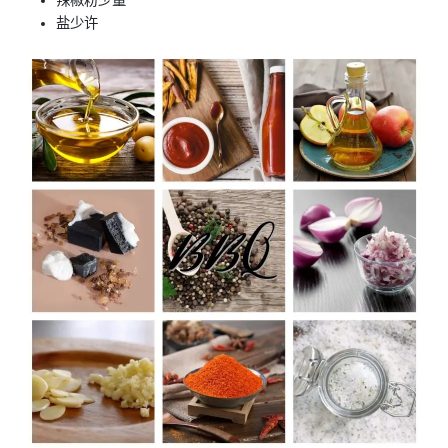
辣椒粉少量
盐少许