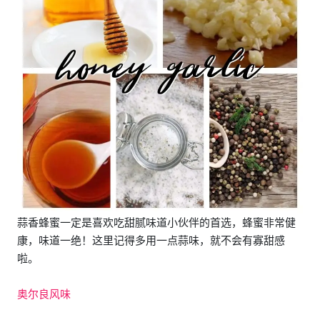
蒜香蜂蜜一定是喜欢吃甜腻味道小伙伴的首选，蜂蜜非常健
康，味道一绝！这里记得多用一点蒜味，就不会有寡甜感
啦。
奥尔良风味