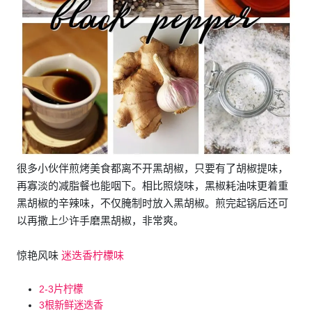
很多小伙伴煎烤美食都离不开黑胡椒，只要有了胡椒提味，
再寡淡的减脂餐也能咽下。相比照烧味，黑椒耗油味更着重
黑胡椒的辛辣味，不仅腌制时放入黑胡椒。煎完起锅后还可
以再撒上少许手磨黑胡椒，非常爽。
惊艳风味
迷迭香柠檬味
2-3片柠檬
3根新鲜迷迭香