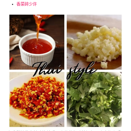
香菜碎少许