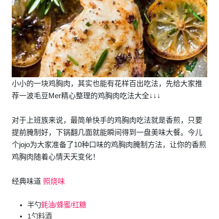
小小的一块鸡胸肉，其实也能有花样百出吃法，先给大家推
荐一波毛豆Mer精心整理的鸡胸肉吃法大全↓↓↓
对于上班族来说，最简单快手的鸡胸肉吃法就是香煎，只要
提前腌制好，下锅翻几面就能瞬间得到一盘美味大餐。今儿
个jojo为大家准备了10种口味的鸡胸肉腌制方法，让你的香煎
鸡胸肉随着心情天天变化！
经典味道
照烧味
半勺
蚝油/蜂蜜/红糖
1勺料酒